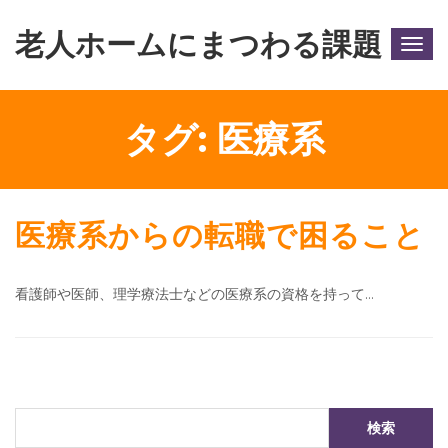
老人ホームにまつわる課題
Togg
navig
タグ:
医療系
医療系からの転職で困ること
看護師や医師、理学療法士などの医療系の資格を持って…