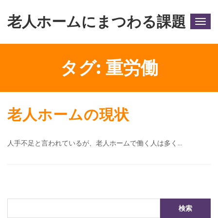
老人ホームにまつわる課題
Togg
navig
タグ:
重労働
老人ホームの現状
人手不足と言われているが、老人ホームで働く人は多く…